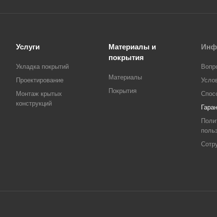
Услуги
Материалы и
Инф
покрытия
Укладка покрытий
Вопр
Материалы
Проектирование
Усло
Покрытия
Монтаж крытых
Спос
конструкций
Гара
Поли
поль
Сотр