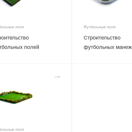
больные поля
Футбольные поля
роительство
Строительство
тбольных полей
футбольных манеж
больные поля