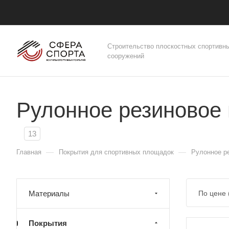
Строительство плоскостных спортивн
сооружений
Рулонное резиновое 
13
—
—
Главная
Покрытия для спортивных площадок
Рулонное р
Материалы
По цене
Покрытия