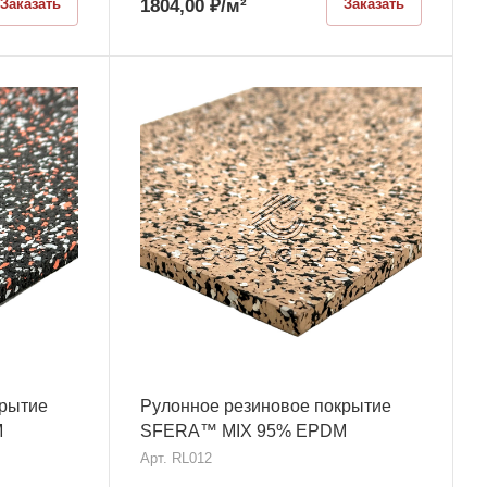
1804,00
₽
/м²
Заказать
Заказать
крытие
Рулонное резиновое покрытие
M
SFERA™ MIX 95% EPDM
Арт.
RL012