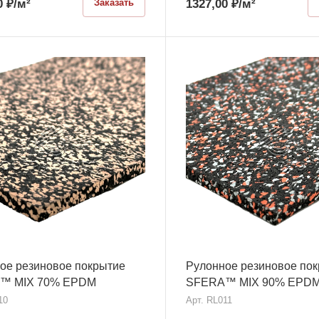
0
₽
/м²
1327,00
₽
/м²
Заказать
ое резиновое покрытие
Рулонное резиновое по
™ MIX 70% EPDM
SFERA™ MIX 90% EPD
10
Арт.
RL011