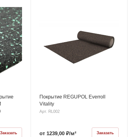
крытие
Покрытие REGUPOL Everroll
M
Vitality
)
Арт.
RL002
от 1239,00
₽
/м²
Заказать
Заказать