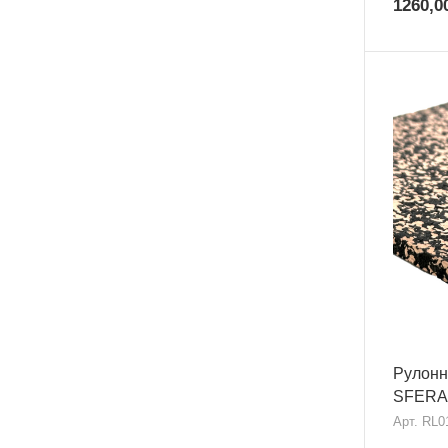
1260,0
Рулонн
SFERA
Арт.
RL0