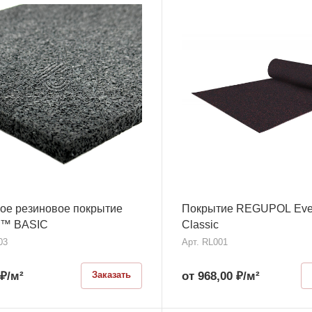
ое резиновое покрытие
Покрытие REGUPOL Ever
™ BASIC
Classic
03
Арт.
RL001
₽
/м²
от 968,00
₽
/м²
Заказать