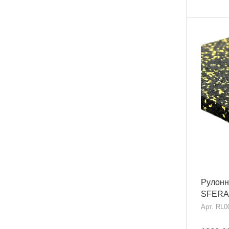
Рулонн
SFERA
Арт.
RL0