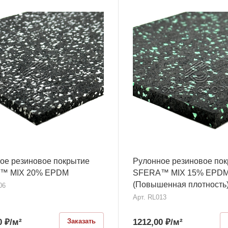
ое резиновое покрытие
Рулонное резиновое по
™ MIX 20% EPDM
SFERA™ MIX 15% EPD
(Повышенная плотность
06
Арт.
RL013
0
₽
/м²
1212,00
₽
/м²
Заказать