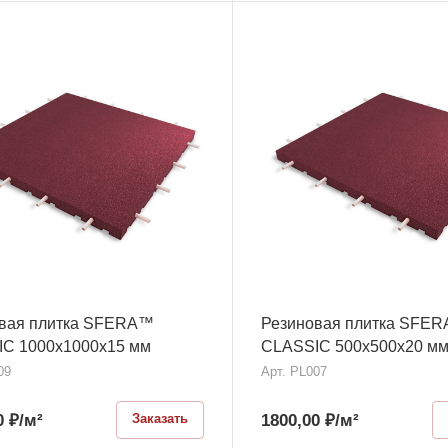
вая плитка SFERA™
Резиновая плитка SFE
C 1000х1000x15 мм
CLASSIC 500х500x20 м
09
Арт.
PL007
0
₽
/м²
1800,00
₽
/м²
Заказать