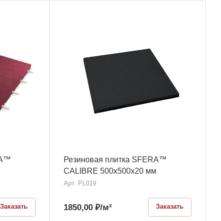
RA™
Резиновая плитка SFERA™
м
CALIBRE 500х500x20 мм
Арт.
PL019
1850,00
₽
/м²
Заказать
Заказать