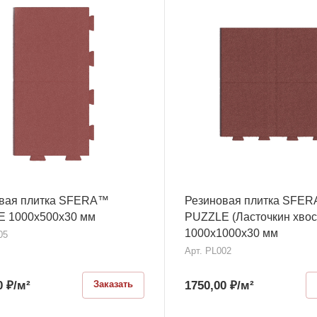
вая плитка SFERA™
Резиновая плитка SFE
 1000х500x30 мм
PUZZLE (Ласточкин хвос
1000х1000x30 мм
05
Арт.
PL002
0
₽
/м²
1750,00
₽
/м²
Заказать