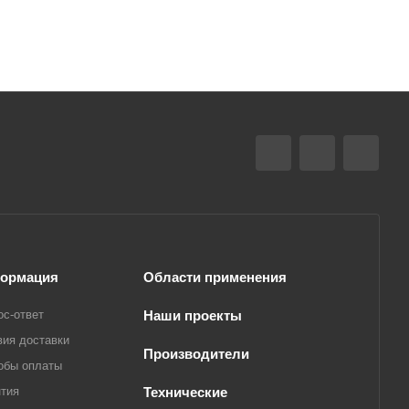
ормация
Области применения
ос-ответ
Наши проекты
вия доставки
Производители
обы оплаты
нтия
Технические