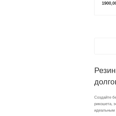
1900,0
Резин
долго
Создайте б
рикошета, э
идеальным 