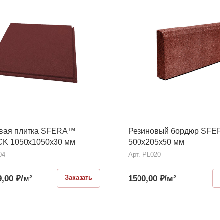
вая плитка SFERA™
Резиновый бордюр SF
K 1050x1050x30 мм
500х205х50 мм
04
Арт.
PL020
9,00
₽
/м²
1500,00
₽
/м²
Заказать