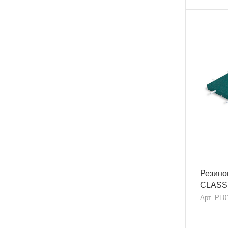
Резино
CLASSI
Арт.
PL0