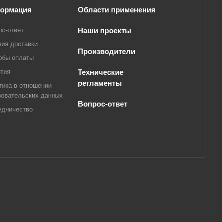
ормация
Области применения
ос-ответ
Наши проекты
вия доставки
Производители
обы оплаты
нтия
Технические
регламенты
тика в отношении
зовательских данных
Вопрос-ответ
удничество