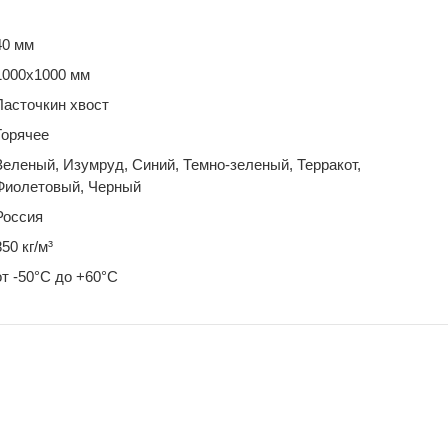
40 мм
1000х1000 мм
Ласточкин хвост
Горячее
Зеленый, Изумруд, Синий, Темно-зеленый, Терракот,
Фиолетовый, Черный
Россия
850 кг/м³
от -50°С до +60°С