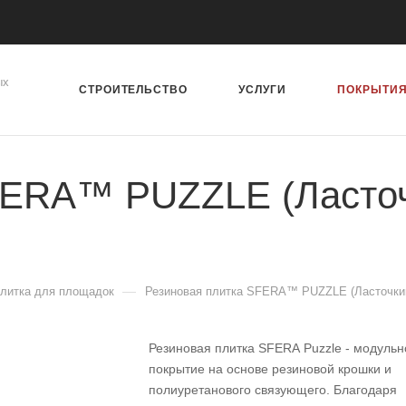
ых
СТРОИТЕЛЬСТВО
УСЛУГИ
ПОКРЫТИ
FERA™ PUZZLE (Ласточ
—
плитка для площадок
Резиновая плитка SFERA™ PUZZLE (Ласточкин
Резиновая плитка SFERA Puzzle - модульн
покрытие на основе резиновой крошки и
полиуретанового связующего. Благодаря