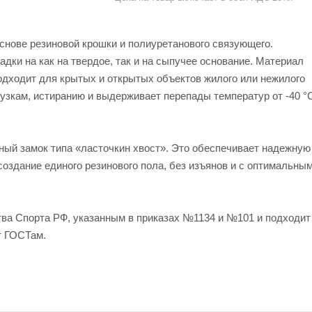
снове резиновой крошки и полиуретанового связующего.
дки на как на твердое, так и на сыпучее основание. Материал
одходит для крытых и открытых объектов жилого или нежилого
узкам, истиранию и выдерживает перепады температур от -40 °
й замок типа «ласточкин хвост». Это обеспечивает надежную
создание единого резинового пола, без изъянов и с оптимальны
ва Спорта РФ, указанным в приказах №1134 и №101 и подходит
т ГОСТам.