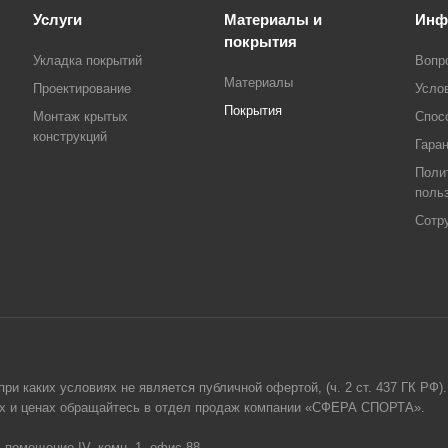
Услуги
Материалы и
Инф
покрытия
Укладка покрытий
Вопр
Материалы
Проектирование
Усло
Покрытия
Монтаж крытых
Спос
конструкций
Гара
Поли
поль
Сотр
и каких условиях не является публичной офертой, (ч. 2 ст. 437 ГК РФ).
гах и ценах обращайтесь в отдел продаж компании «СФЕРА СПОРТА».
, помещение IV, комн. 1, офис 88