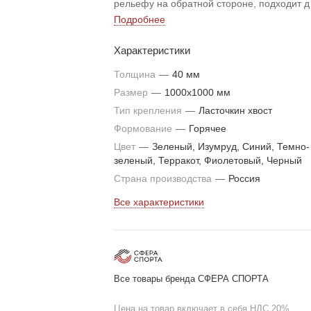
рельефу на обратной стороне, подходит д
укладки на как на твердое, так и на сыпуч
Подробнее
основание. Материал безопасен для
Характеристики
человека и окружающей среды, а поэтому
подходит для крытых и открытых объектов
Толщина
—
40 мм
жилого или нежилого фонда. Плитка
Размер
—
1000х1000 мм
устойчива к длительным механическим
Тип крепления
—
Ласточкин хвост
нагрузкам, истиранию и выдерживает
Формование
—
Горячее
перепады температур от -40 °C и до +50°C
Цвет
—
Зеленый, Изумруд, Синий, Темно-
зеленый, Терракот, Фиолетовый, Черный
Страна производства
—
Россия
Все характеристики
Все товары бренда СФЕРА СПОРТА
Цена на товар включает в себя НДС 20%.