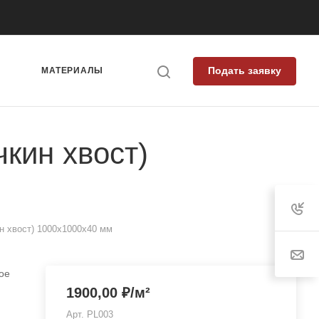
Подать заявку
Я
МАТЕРИАЛЫ
кин хвост)
 хвост) 1000х1000x40 мм
ое
1900,00
₽
/м²
Арт.
PL003