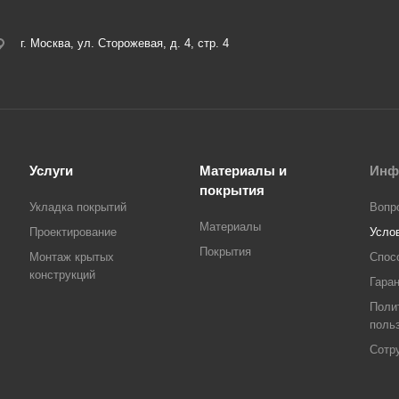
г. Москва, ул. Сторожевая, д. 4, стр. 4
Услуги
Материалы и
Инф
покрытия
Укладка покрытий
Вопр
Материалы
Проектирование
Усло
Покрытия
Монтаж крытых
Спос
конструкций
Гара
Поли
поль
Сотр