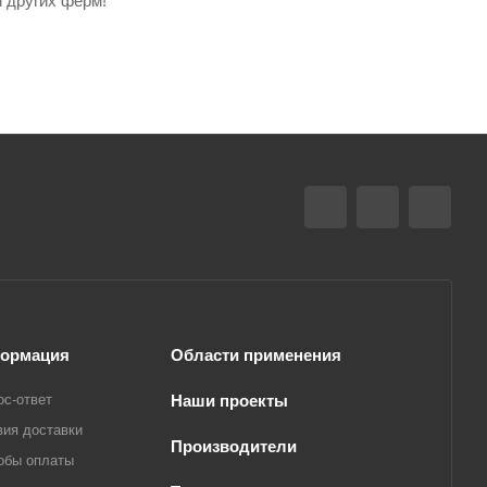
 других ферм!
ормация
Области применения
ос-ответ
Наши проекты
вия доставки
Производители
обы оплаты