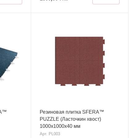
RA™
Резиновая плитка SFERA™
м
PUZZLE (Ласточкин хвост)
1000х1000x40 мм
Арт.
PL003