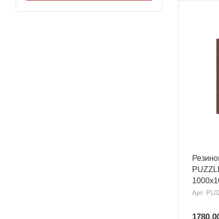
Резино
PUZZLE
1000х1
Арт.
PL0
1780,0