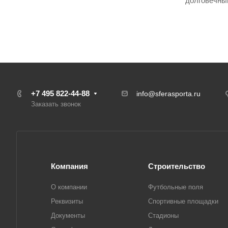
долговечны
+7 495 822-44-88
info@sferasporta.ru
Заказать звонок
Компания
Строительство
О компании
Футбольные поля
Реквизиты
Спортивные площадки
Документы
Стадионы