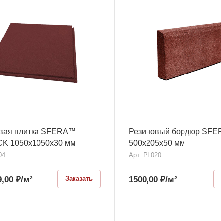
вая плитка SFERA™
Резиновый бордюр SF
K 1050x1050x30 мм
500х205х50 мм
04
Арт.
PL020
9,00
₽
/м²
1500,00
₽
/м²
Заказать