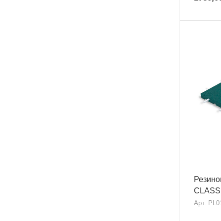
Резино
CLASSI
Арт.
PL0