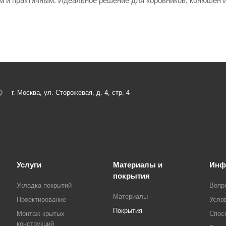
м и практичным. Идеальное решение для коровников, конюшен и
г. Москва, ул. Сторожевая, д. 4, стр. 4
Услуги
Материалы и
Инф
покрытия
Укладка покрытий
Вопр
Материалы
Проектирование
Усло
Покрытия
Монтаж крытых
Спос
конструкций