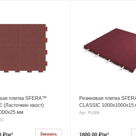
вая плитка SFERA™
Резиновая плитка SFE
 (Ласточкин хвост)
CLASSIC 1000х1000x15
000x25 мм
Арт.
PL009
22
0
₽
/м²
1800,00
₽
/м²
Заказать