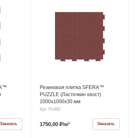
RA™
Резиновая плитка SFERA™
м
PUZZLE (Ласточкин хвост)
1000х1000x30 мм
Арт.
PL002
1750,00
₽
/м²
Заказать
Заказать