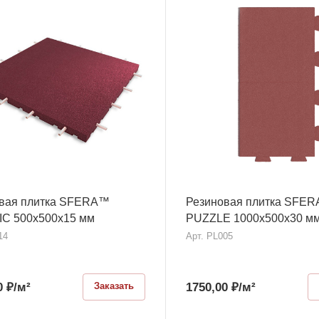
вая плитка SFERA™
Резиновая плитка SFE
C 500х500x15 мм
PUZZLE 1000х500x30 м
14
Арт.
PL005
0
₽
/м²
1750,00
₽
/м²
Заказать