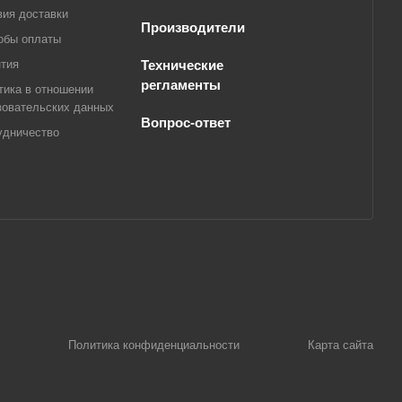
вия доставки
Производители
обы оплаты
нтия
Технические
регламенты
тика в отношении
зовательских данных
Вопрос-ответ
удничество
Политика конфиденциальности
Карта сайта