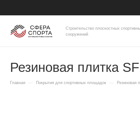
Строительство плоскостных спортивн
сооружений
Резиновая плитка 
—
—
Главная
Покрытия для спортивных площадок
Резиновая 