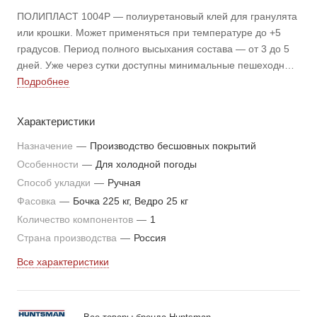
ПОЛИПЛАСТ 1004Р — полиуретановый клей для гранулята
или крошки. Может применяться при температуре до +5
градусов. Период полного высыхания состава — от 3 до 5
дней. Уже через сутки доступны минимальные пешеходные
нагрузки. Подходит для асфальта, бетона, укрепленного
Подробнее
грунтового покрытия.
Характеристики
Назначение
—
Производство бесшовных покрытий
Особенности
—
Для холодной погоды
Способ укладки
—
Ручная
Фасовка
—
Бочка 225 кг, Ведро 25 кг
Количество компонентов
—
1
Страна производства
—
Россия
Все характеристики