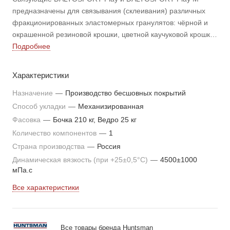
предназначены для связывания (склеивания) различных
фракционированных эластомерных гранулятов: чёрной и
окрашенной резиновой крошки, цветной каучуковой крошки
ЭПДМ, а также цветной крошки из термопластичных
Подробнее
эластомерных вулканизатов ТПВ (далее — заполнителя).
Характеристики
Назначение
—
Производство бесшовных покрытий
Способ укладки
—
Механизированная
Фасовка
—
Бочка 210 кг, Ведро 25 кг
Количество компонентов
—
1
Страна производства
—
Россия
Динамическая вязкость (при +25±0,5°C)
—
4500±1000
мПа.с
Все характеристики
Все товары бренда Huntsman