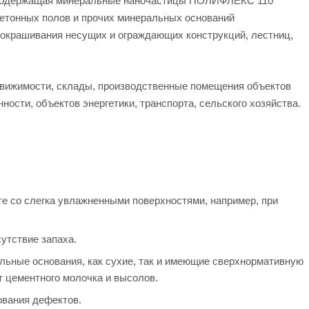
содержащая минеральные наночастицы ПОЛИФЛЕКС 110
бетонных полов и прочих минеральных оснований
 окрашивания несущих и ограждающих конструкций, лестниц,
вижимости, склады, производственные помещения объектов
ости, объектов энергетики, транспорта, сельского хозяйства.
те со слегка увлажненными поверхностями, например, при
сутствие запаха.
льные основания, как сухие, так и имеющие сверхнормативную
т цементного молочка и высолов.
ования дефектов.