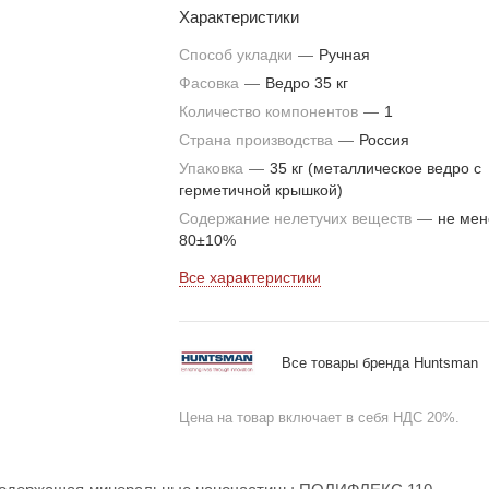
Характеристики
конструкций, лестниц, металлических и
деревянных поверхностей.
Способ укладки
—
Ручная
Фасовка
—
Ведро 35 кг
Основные области применения: объекты
Количество компонентов
—
1
коммерческой недвижимости, склады,
Страна производства
—
Россия
производственные помещения объектов
Упаковка
—
35 кг (металлическое ведро с
машиностроения, химической, легкой и
герметичной крышкой)
пищевой промышленности, объектов
Содержание нелетучих веществ
—
не мен
энергетики, транспорта, сельского хозяйст
80±10%
Все характеристики
Все товары бренда Huntsman
Цена на товар включает в себя НДС 20%.