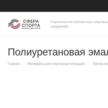
Строительство плоскостных спортивн
сооружений
Полиуретановая э
—
—
Главная
Материалы для спортивных площадок
Прочие ма