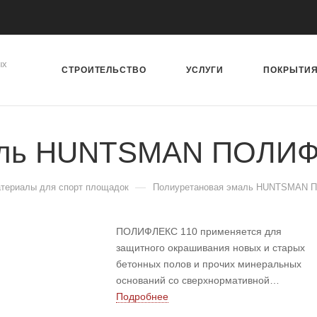
ых
СТРОИТЕЛЬСТВО
УСЛУГИ
ПОКРЫТИ
маль HUNTSMAN ПОЛИФ
—
териалы для спорт площадок
Полиуретановая эмаль HUNTSMAN 
ПОЛИФЛЕКС 110 применяется для
защитного окрашивания новых и старых
бетонных полов и прочих минеральных
оснований со сверхнормативной
влажностью. Применяется также для
Подробнее
окрашивания несущих и ограждающих