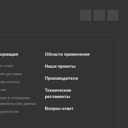
ормация
Области применения
ос-ответ
Наши проекты
вия доставки
Производители
обы оплаты
нтия
Технические
регламенты
тика в отношении
зовательских данных
Вопрос-ответ
удничество