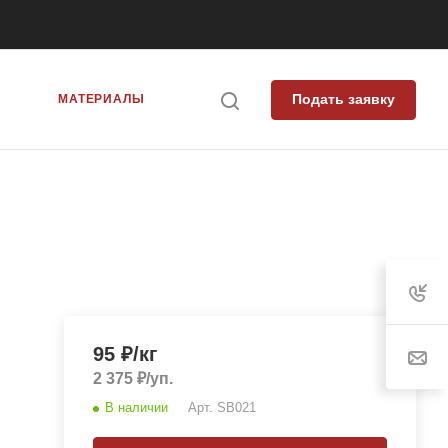
Подать заявку
Я
МАТЕРИАЛЫ
95
₽
/кг
2 375
₽
/уп.
В наличии
Арт.
SB021