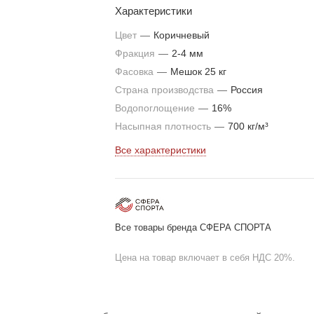
Характеристики
позволяющий создать яркие и насыщенны
покрытия на детских и спортивных
Цвет
—
Коричневый
площадках.
Фракция
—
2-4 мм
Фасовка
—
Мешок 25 кг
Страна производства
—
Россия
Водопоглощение
—
16%
Насыпная плотность
—
700 кг/м³
Все характеристики
Все товары бренда СФЕРА СПОРТА
Цена на товар включает в себя НДС 20%.