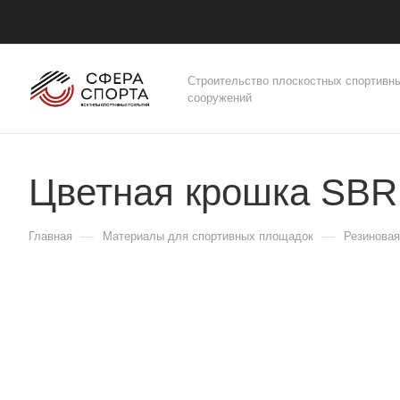
Строительство плоскостных спортивн
сооружений
Цветная крошка SB
—
—
Главная
Материалы для спортивных площадок
Резиновая