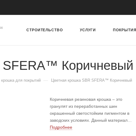
ых
СТРОИТЕЛЬСТВО
УСЛУГИ
ПОКРЫТИ
R SFERA™ Коричневый
—
 крошка для покрытий
Цветная крошка SBR SFERA™ Коричневый
Коричневая резиновая крошка – это
гранулят из переработанных шин
окрашенный светостойким пигментом в
заводских условиях. Данный материал
является более бюджетным решением, по
Подробнее
сравнению с каучуковой крошкой,