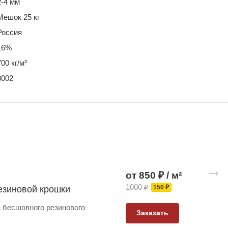
2-4 мм
Мешок 25 кг
Россия
16%
700 кг/м³
8002
от 850 ₽ / м²
1000 ₽
150 ₽
езиновой крошки
 бесшовного резинового
Заказать