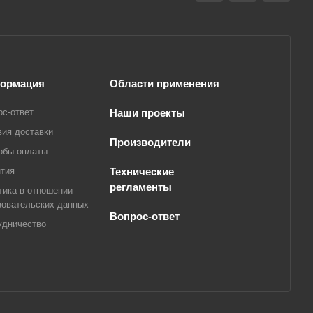
ормация
Области применения
ос-ответ
Наши проекты
вия доставки
Производители
обы оплаты
нтия
Технические
регламенты
тика в отношении
зовательских данных
Вопрос-ответ
удничество