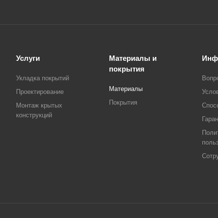
Услуги
Материалы и
Инф
покрытия
Укладка покрытий
Вопр
Материалы
Проектирование
Усло
Покрытия
Монтаж крытых
Спос
конструкций
Гара
Поли
поль
Сотр