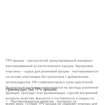
TPV крошка – рассыпчатый гранулированный материал,
изготавливаемый из синтетического каучука. Каучуковые
пластины – сырье для резиновой крошки - изготавливаются
на основе эластомера без пропилена с добавлением
антиоксидантов, УФ-стабилизаторов и сухих красителей.
Полученный материал измельчается на частицы различной
Преимущества TPV крошки:
фракции, проходит этап вулканизации, строгий внутренний
контроль качества, фасуется и поставляется в страны по
Противопожарные свойства - материал не
всему миру. Готовая TPV крошка не содержит опасных для