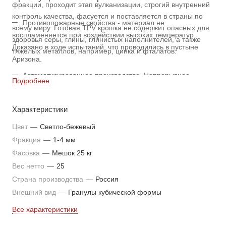
фракции, проходит этап вулканизации, строгий внутренний
контроль качества, фасуется и поставляется в страны по
Противопожарные свойства - материал не
всему миру. Готовая TPV крошка не содержит опасных для
воспламеняется при воздействии высоких температур.
здоровья серы, глины, глинистых наполнителей, а также
Доказано в ходе испытаний, что проводились в пустыне
тяжелых металлов, например, цинка и фталатов.
Аризона.
Автоматизированное производство. Непрерывное
Подробнее
изготовление гранул исключает воздействие человеческого
фактора и позволяет в 100% случаев получить однородный,
Характеристики
непористый материал с неизменным цветом в каждой
партии.
Цвет
—
Светло-бежевый
Фракция
Производство TVP крошки рассчитано на весь мир,
—
1-4 мм
поэтому гранулы подходят для использования во всех
Фасовка
—
Мешок 25 кг
климатических зонах, выдерживают температурный режим
Вес нетто
—
25
от -40 °C и до +50°C, не разрушаются под действием
Страна производства
—
Россия
солнечных лучей и влаги.
Внешний вид
—
Гранулы кубической формы
TVP гранулят представлен в 18 ярких оттенках, которые
Все характеристики
невозможно получить при изготовлении EPDM крошки и