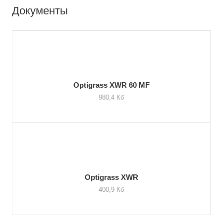
Документы
Optigrass XWR 60 MF
980,4 Кб
Optigrass XWR
400,9 Кб