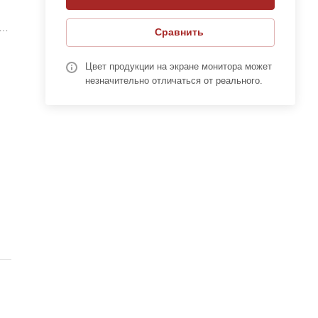
Сравнить
.
ки
Цвет продукции на экране монитора может
о
незначительно отличаться от реального.
е
ьно