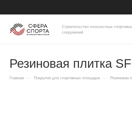
Строительство плоскостных спортивн
сооружений
Резиновая плитка 
—
—
Главная
Покрытия для спортивных площадок
Резиновая 