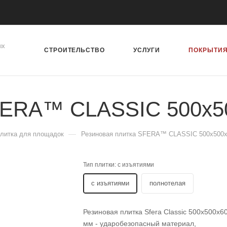
ых
СТРОИТЕЛЬСТВО
УСЛУГИ
ПОКРЫТИ
SFERA™ CLASSIC 500х5
—
плитка для площадок
Резиновая плитка SFERA™ CLASSIC 500х500
Тип плитки:
с изъятиями
с изъятиями
полнотелая
Резиновая плитка Sfera Classic 500х500х6
мм - ударобезопасный материал,