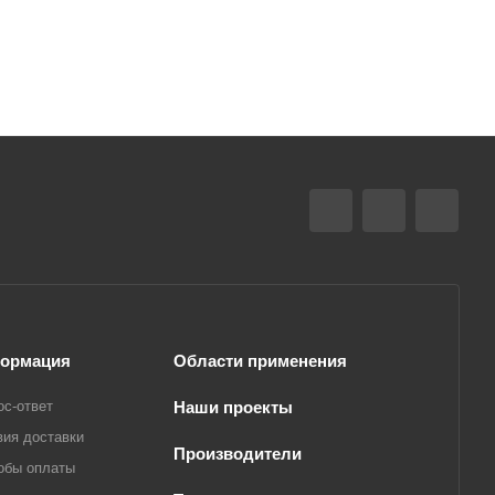
ормация
Области применения
ос-ответ
Наши проекты
вия доставки
Производители
обы оплаты