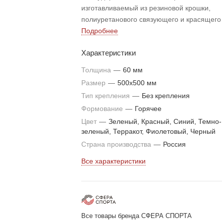
изготавливаемый из резиновой крошки,
полиуретанового связующего и красящего
пигмента методом холодного прессования
Подробнее
Рельефный рисунок на нижней части плит
Характеристики
обеспечивает хорошее сцепление плит, чт
позволяет укладывать покрытие на сыпуче
Толщина
—
60 мм
основание и не производить предварител
Размер
—
500х500 мм
бетонное или асфальтное выравнивание
Тип крепления
—
Без крепления
площадки.
Формование
—
Горячее
Цвет
—
Зеленый, Красный, Синий, Темно-
зеленый, Терракот, Фиолетовый, Черный
Страна производства
—
Россия
Все характеристики
Все товары бренда СФЕРА СПОРТА