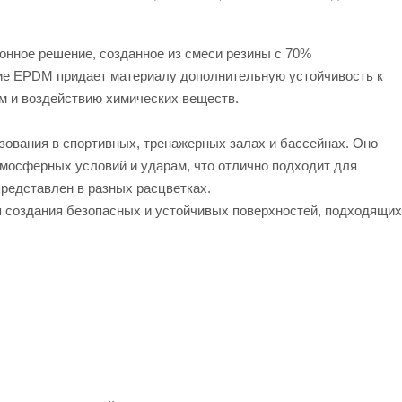
SFERA MIX с EPDM - это
высококачественное решение для создани
безопасных и устойчивых поверхностей,
онное решение, созданное из смеси резины с 70%
подходящих под различные задачи.
ие EPDM придает материалу дополнительную устойчивость к
 и воздействию химических веществ.
ования в спортивных, тренажерных залах и бассейнах. Оно
тмосферных условий и ударам, что отлично подходит для
представлен в разных расцветках.
 создания безопасных и устойчивых поверхностей, подходящих