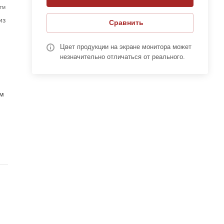
X™
из
Сравнить
Цвет продукции на экране монитора может
незначительно отличаться от реального.
к
ю
мм
,
чно