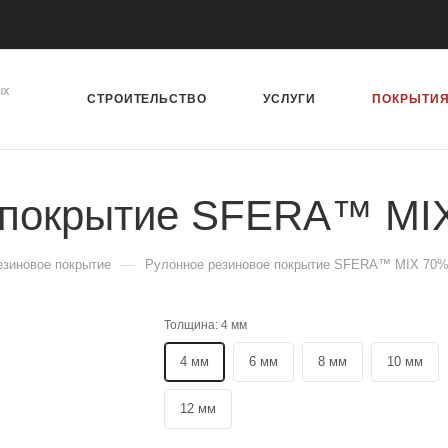
ых
СТРОИТЕЛЬСТВО
УСЛУГИ
ПОКРЫТИ
е покрытие SFERA™ M
—
езиновое покрытие
Рулонное резиновое покрытие SFERA™ MIX 70
Толщина:
4 мм
4 мм
6 мм
8 мм
10 мм
12 мм