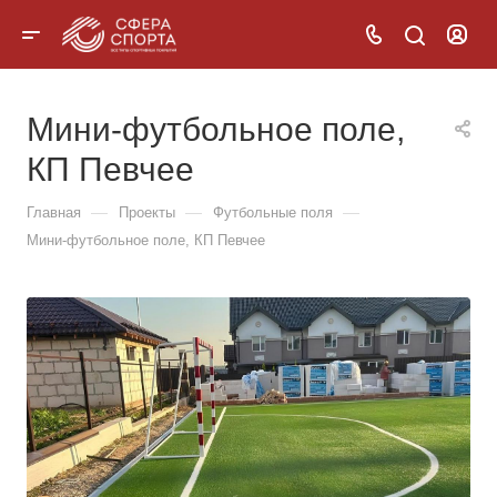
Мини-футбольное поле,
КП Певчее
—
—
—
Главная
Проекты
Футбольные поля
Мини-футбольное поле, КП Певчее